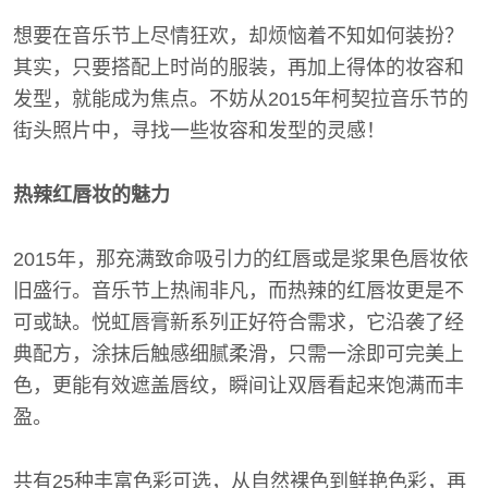
想要在音乐节上尽情狂欢，却烦恼着不知如何装扮？
其实，只要搭配上时尚的服装，再加上得体的妆容和
发型，就能成为焦点。不妨从2015年柯契拉音乐节的
街头照片中，寻找一些妆容和发型的灵感！
热辣红唇妆的魅力
2015年，那充满致命吸引力的红唇或是浆果色唇妆依
旧盛行。音乐节上热闹非凡，而热辣的红唇妆更是不
可或缺。悦虹唇膏新系列正好符合需求，它沿袭了经
典配方，涂抹后触感细腻柔滑，只需一涂即可完美上
色，更能有效遮盖唇纹，瞬间让双唇看起来饱满而丰
盈。
共有25种丰富色彩可选，从自然裸色到鲜艳色彩，再