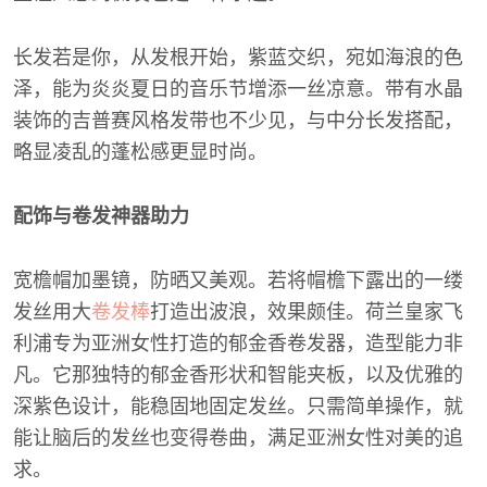
长发若是你，从发根开始，紫蓝交织，宛如海浪的色
泽，能为炎炎夏日的音乐节增添一丝凉意。带有水晶
装饰的吉普赛风格发带也不少见，与中分长发搭配，
略显凌乱的蓬松感更显时尚。
配饰与卷发神器助力
宽檐帽加墨镜，防晒又美观。若将帽檐下露出的一缕
发丝用大
卷发棒
打造出波浪，效果颇佳。荷兰皇家飞
利浦专为亚洲女性打造的郁金香卷发器，造型能力非
凡。它那独特的郁金香形状和智能夹板，以及优雅的
深紫色设计，能稳固地固定发丝。只需简单操作，就
能让脑后的发丝也变得卷曲，满足亚洲女性对美的追
求。