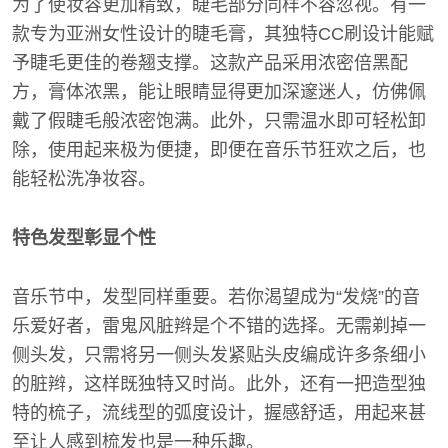
为了使妆容更加精致，睫毛部分同样不容忽视。有一
款专为亚洲女性设计的睫毛膏，其独特CC刷设计能赋
予睫毛更佳的卷翘支撑。这款产品采用浓密倍黑配
方，膏体浓黑，能让眼睛显得更加深邃迷人，仿佛佩
戴了假睫毛般浓密饱满。此外，只需温水即可轻松卸
除，使用起来极为便捷，即便在音乐节狂欢之后，也
能轻松洗净妆容。
特色发型彰显个性
音乐节中，发型同样重要。若你渴望成为“发烧”的音
乐爱好者，雷鬼风脏辫是个不错的选择。无需剃掉一
侧头发，只需将另一侧头发紧贴头皮编成许多条细小
的脏辫，这样既独特又时尚。此外，还有一把造型独
特的梳子，流线型的弧度设计，握感舒适，用起来甚
至让人感到梳发也是一种乐趣。