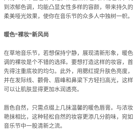
到浓郁色调，均能凸显女性多样的容颜，带来持久的
柔美哑光效果，使你在音乐节的众多人中独树一帜。
暖色“裸妆”新风尚
在草地音乐节，若想保持宁静，展现清新形象，暖色
调的裸妆是个不错的选择。要想打造这样的妆容，首
先得注重底妆的均匀。此外，用腮红提升肤色亮度，
并在发际线、颧骨、眉峰和鼻梁下方轻扫高光，这样
可以让肌肤显得更加水润透亮。
唇色自然，只需点缀上几抹温馨的暖色唇膏。与浓妆
艳抹相比，这种轻松自然的妆容更添几分韵味，宛如
音乐节中一股清新之流。