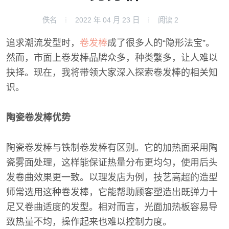
佚名
2022 年 04 月 23 日
阅读
2
追求潮流发型时，
卷发棒
成了很多人的“隐形法宝”。
然而，市面上卷发棒品牌众多，种类繁多，让人难以
抉择。现在，我将带领大家深入探索卷发棒的相关知
识。
陶瓷卷发棒优势
陶瓷卷发棒与铁制卷发棒有区别。它的加热面采用陶
瓷雾面处理，这样能保证热量分布更均匀，使用后头
发卷曲效果更一致。以理发店为例，技艺高超的造型
师常选用这种卷发棒，它能帮助顾客塑造出既弹力十
足又卷曲适度的发型。相对而言，光面加热板容易导
致热量不均，操作起来也难以控制力度。