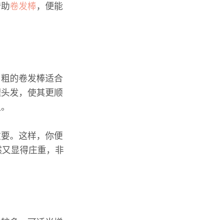
借助
卷发棒
，便能
。
。粗的卷发棒适合
理头发，使其更顺
久。
重要。这样，你便
然又显得庄重，非