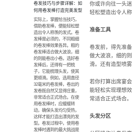
卷发技巧与步骤详解：如
你或许向往一头迷
何用卷发棒打造完美发型
轻松塑造出令人称
实际上，掌握恰当技巧，
借助卷发棒，便能轻松塑
准备工具
造出令人称羡的发式。卷
发棒是必须的，不同粗细
的卷发棒效果各异。粗的
卷发前，得先准备
卷发棒适合做大波浪，细
做大波浪，细的则
的则能卷出小卷。选好卷
滑。还有造型喷雾
发棒后，还得有一把梳
子，它能梳理头发，使其
更顺滑。例如，选用直径
若你打算出席宴会
32毫米的卷发棒，卷出的
能轻松实现理想效
发卷既自然又显得庄重，
非常适合正式场合。在使
常适合正式场合。
用卷发棒时，应缓缓转
动，确保头发均匀受热，
头发分区
这样才能打造出漂亮的发
型。卷发过程中，使用卷
发棒时遇到的最大挑战是