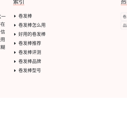
索引
热
卷发棒
这一
卷
棒在
卷发棒怎么用
品
号信
好用的卷发棒
使用
卷发棒推荐
模糊
卷发棒评测
卷发棒品牌
卷发棒型号