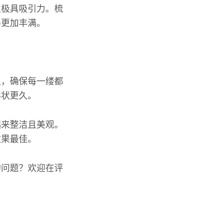
又极具吸引力。梳
得更加丰满。
上，确保每一缕都
形状更久。
起来整洁且美观。
效果最佳。
的问题？欢迎在评