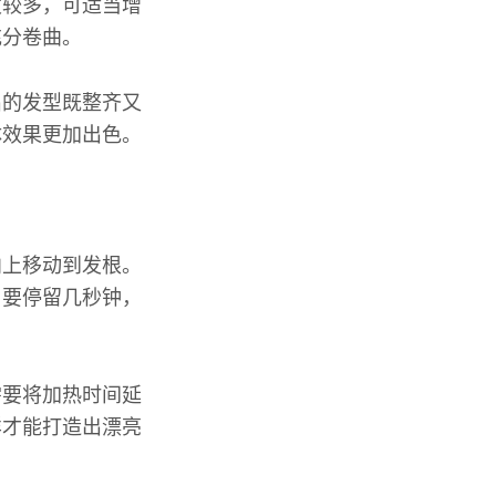
发较多，可适当增
充分卷曲。
出的发型既整齐又
体效果更加出色。
向上移动到发根。
，要停留几秒钟，
需要将加热时间延
样才能打造出漂亮