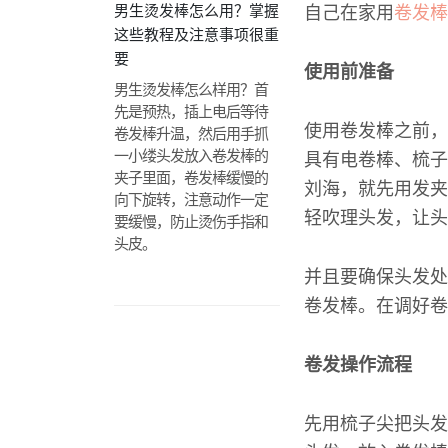
男生烫发棒怎么用？掌握
自己在家用
卷发棒
这些教程及注意事项很重
要
使用前准备
男生烫发棒怎么样用？首
先是预热，插上电后等待
使用卷发棒之前，
卷发棒升温，然后用手抓
一小缕头发放入卷发棒的
具有电卷棒、梳子
夹子里面，卷发棒缓慢的
刘海，就先用发夹
向下旋转，注意动作一定
轻吹理头发，让头
要缓慢，防止烫伤手指和
头皮。
并且要确保头发处
卷发棒。在调好卷
卷发操作流程
先用梳子尖把头发