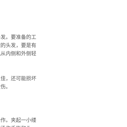
卷发。要准备的工
理的头发，要是有
机从内侧和外侧轻
欠佳，还可能损坏
烫伤。
操作。夹起一小缕