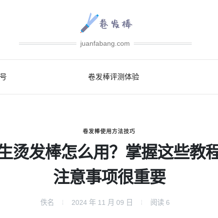
juanfabang.com
号
卷发棒评测体验
卷发棒使用方法技巧
生烫发棒怎么用？掌握这些教
注意事项很重要
佚名
2024 年 11 月 09 日
阅读
6