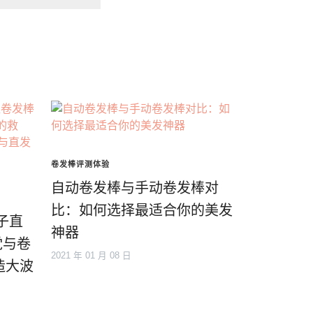
卷发棒评测体验
自动卷发棒与手动卷发棒对
比：如何选择最适合你的美发
子直
神器
党与卷
2021 年 01 月 08 日
造大波