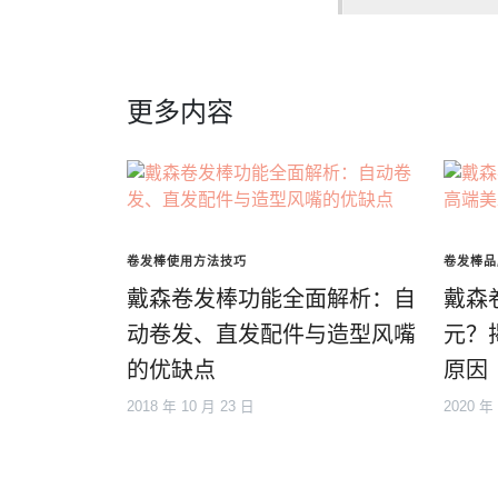
更多内容
卷发棒使用方法技巧
卷发棒品
戴森卷发棒功能全面解析：自
戴森
动卷发、直发配件与造型风嘴
元？
的优缺点
原因
2018 年 10 月 23 日
2020 年