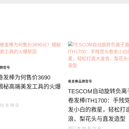
牌型号
卷发棒为何售价3690
卷发棒品牌型号
揭秘高端美发工具的火爆
TESCOM自动旋转负离
卷发棒ITH1700：手残
 01 月 09 日
发小白的救星，轻松打
浪、梨花头与直发造型
2017 年 05 月 22 日