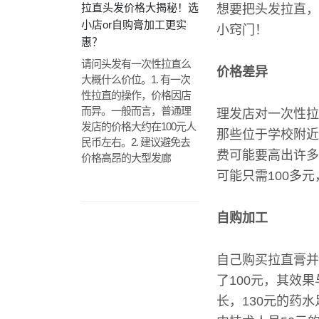
拉直头发价格大揭秘！选
想要把头发拉直，
小店or自购膏加工更实
小窍门！
惠？
请问头发有一次性拉直么
价格差异
大概什么价位。1. 有一次
性拉直的操作，价格因店
而异。一般而言，普通理
理发店对一次性拉
发店的价格大约在100元人
那些位于学校附近
民币左右。2. 建议避免去
费可能要高出许多
价格高昂的大型发廊
可能只需100多
自购加工
自己购买拉直膏并
了100元，其效
长，130元的药