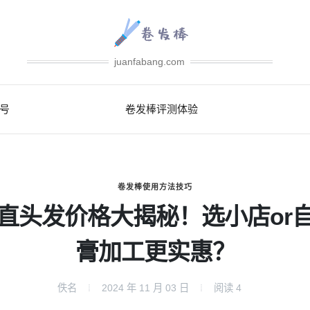
juanfabang.com
号
卷发棒评测体验
卷发棒使用方法技巧
直头发价格大揭秘！选小店or
膏加工更实惠？
佚名
2024 年 11 月 03 日
阅读
4