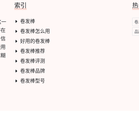
索引
热
卷发棒
这一
卷
棒在
卷发棒怎么用
品
号信
好用的卷发棒
使用
卷发棒推荐
模糊
卷发棒评测
卷发棒品牌
卷发棒型号