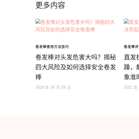
更多内容
卷发棒使用方法技巧
卷发棒评
卷发棒对头发危害大吗？揭秘
直发
四大风险及如何选择安全卷发
躁，
棒
象准
2024 年 06 月 04 日
2021 年