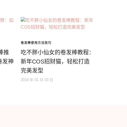
卷发棒使用方法技巧
棒推
吃不胖小仙女的卷发棒教程：
卷发神
新年COS招财猫，轻松打造
完美发型
2019 年 01 月 03 日