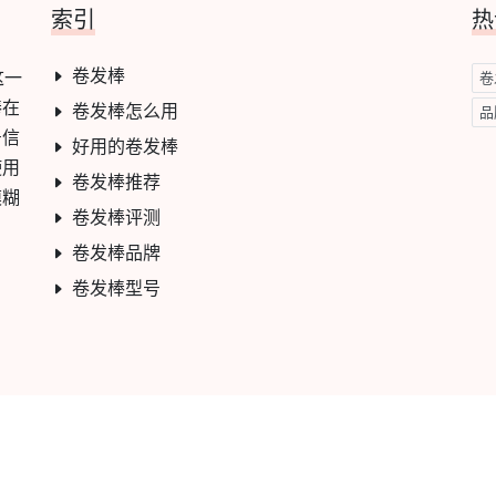
索引
热
卷发棒
这一
卷
棒在
卷发棒怎么用
品
号信
好用的卷发棒
使用
卷发棒推荐
模糊
卷发棒评测
卷发棒品牌
卷发棒型号