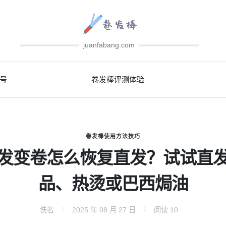
juanfabang.com
号
卷发棒评测体验
卷发棒使用方法技巧
发变卷怎么恢复直发？试试直
品、热烫或巴西焗油
佚名
2025 年 08 月 27 日
阅读
10