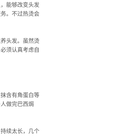
温，能够改变头发
服务。不过热烫会
。
滋养头发。虽然烫
，必须认真考虑自
涂抹含有角蛋白等
多人做完巴西焗
会持续太长，几个