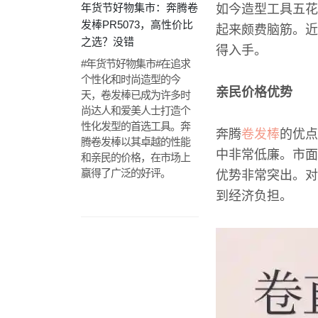
年货节好物集市：奔腾卷
如今造型工具五花
发棒PR5073，高性价比
起来颇费脑筋。近
之选？没错
得入手。
#年货节好物集市#在追求
个性化和时尚造型的今
亲民价格优势
天，卷发棒已成为许多时
尚达人和爱美人士打造个
性化发型的首选工具。奔
奔腾
卷发棒
的优点
腾卷发棒以其卓越的性能
中非常低廉。市面
和亲民的价格，在市场上
赢得了广泛的好评。
优势非常突出。对
到经济负担。