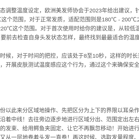
态调整温度设定，欧洲美发师协会于2023年给出建议，
180℃这个范围，对于正常发质，适配范围则是180℃ - 20
 - 220℃这个范围。对于首次使用时给你的建议是，从较
，要前去检查自身头发状态怎样，最终找到最最适合的温
时候，对于时间的把控，应该处于8至10秒，这样的时
，开展皮肤测试温度感应这个行为，通过这个来确保安
份以此来分区域地操作、先把区分为上下的界限以耳朵
沿着中线！去往旁边逐步地进行区域分出、范围定出左
的发束、给用鳄鱼夹固定、让它不再飘忽移动！开始进
又从一层地卷着头发一直卷！再这时候、选取发量程度