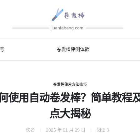
juanfabang.com
号
卷发棒评测体验
卷发棒使用方法技巧
何使用自动卷发棒？简单教程
点大揭秘
佚名
2025 年 01 月 29 日
阅读
3