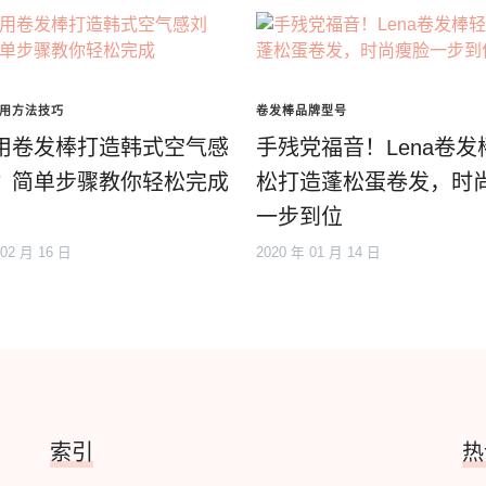
用方法技巧
卷发棒品牌型号
用卷发棒打造韩式空气感
手残党福音！Lena卷发
？简单步骤教你轻松完成
松打造蓬松蛋卷发，时
一步到位
 02 月 16 日
2020 年 01 月 14 日
索引
热