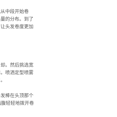
就从中段开始卷
热量的分布。到了
而让头发卷度更加
冷却。然后挑选宽
作。喷洒定型喷雾
匀。
卷发棒在头顶那个
指腹轻轻地拨开卷