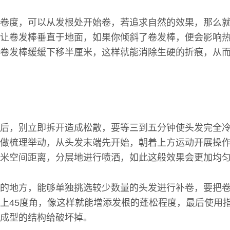
卷度，可以从发根处开始卷，若追求自然的效果，那么
让卷发棒垂直于地面，如果你倾斜了卷发棒，便会影响
卷发棒缓缓下移半厘米，这样就能消除生硬的折痕，从
后，别立即拆开造成松散，要等三到五分钟使头发完全
做梳理举动，从头发末端先开始，朝着上方运动开展操
米空间距离，分层地进行喷洒，如此这般效果会更加均
的地方，能够单独挑选较少数量的头发进行补卷，要把
上45度角，像这样就能增添发根的蓬松程度，最后使用
成型的结构给破坏掉。