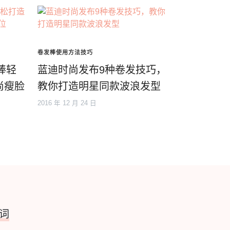
卷发棒使用方法技巧
棒轻
蓝迪时尚发布9种卷发技巧，
尚瘦脸
教你打造明星同款波浪发型
2016 年 12 月 24 日
词