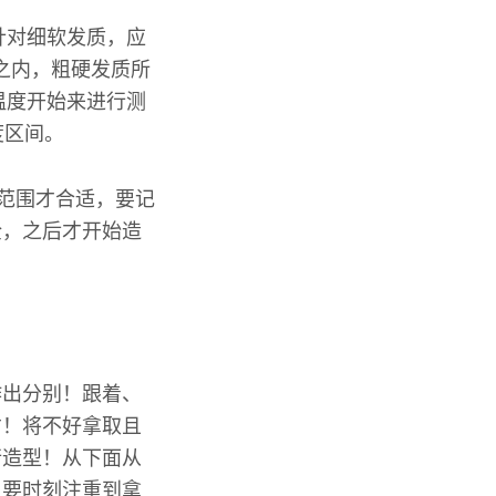
针对细软发质，应
0℃之内，粗硬发质所
低温度开始来进行测
度区间。
长范围才合适，要记
全，之后才开始造
作出分别！跟着、
右！将不好拿取且
行造型！从下面从
、要时刻注重到拿