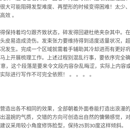
很大可能阻碍发型难度、再塑形的时候变得困难！太少
高效 。
得保持着均匀跟齐致状态，碎发得回避杜绝夹杂其中。在
头皮易造成烫伤。发束张力要维持得到适度适量状况，
况发生。完成一个区域就需着手辅助其冷却进而有更好
马上开展梳理工作。上述过程别混乱行事，要依序完全
 。留意，这个段落是要来令文段内容杂乱晦涩，实际上内容
实际进行写作不可完全依照！ 。 。 。 。
营造出各不相同的效果，全部朝着外面卷能打造出浪漫
出温婉的气质，交错的方向可创造出自然的慵懒感觉，
建议采用较小角度修饰脸型，保持25到30度这样倾斜。