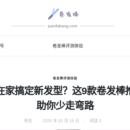
juanfabang.com
号
卷发棒评测体验
卷发棒评测体验
在家搞定新发型？这9款卷发棒
助你少走弯路
佚名
2025 年 05 月 19 日
阅读
2