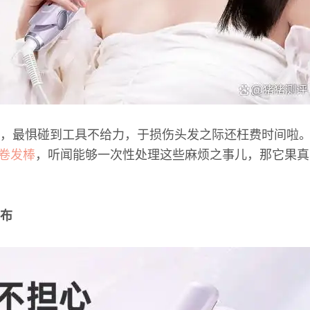
，最惧碰到工具不给力，于损伤头发之际还枉费时间啦
卷发棒
，听闻能够一次性处理这些麻烦之事儿，那它果真
布