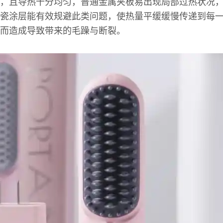
，且导热十分均匀，普通金属夹板易出现局部过热状况
瓷涂层能有效规避此类问题，使热量平缓缓慢传递到每
而造成导致带来的毛躁与断裂。