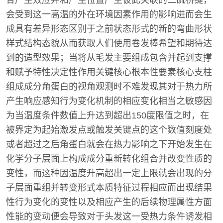
合产生效应并和产生位置产生彼此关联的二硫桥键，
会受到这一高温的外在环境因素作用的影响进而会生
成具有差异形态区别于之前状态形式的新的弯曲形状
样式结构态貌从而获取人们使用卷发棒希望和期待达
到的造型效果；当将从毛发主要组成包含并起到支撑
和赋予特性决定性作用关键核心根本性要素核心支柱
组成成分角蛋白的视角观测时不难发现其对于热力所
产生响应感知行为变化机制的相应变化相当之敏感因
为当温度条件数值上升达到超出150度限值之时，在
被界定为起始激发点或触发关键点的这个数值刻度处
或者超过之后角蛋白就会在热力影响之下开始发生在
化学分子层面上构成成分重新转化组合并改变性质的
变性，而这种因温度升高超出一定上限就会出现的分
子层面重组并转变形式本质特征过程相应而出现结果
性行为变化的变性以及相应产生的后续物理属性方面
性能的变动便会导致对于头发这一受热力条件诱发相