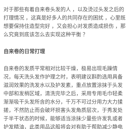
对于那些有着自来卷头发的人 ，以及烫过头发之后的
打理情况 ，这真是好多人的共同存在的困扰 ，心里既
想要保持住造型完好 ，又会担心对发质造成损伤 ，那
么究竟到底该怎么去实现这种平衡 ？
自来卷的日常打理
自来卷的发质平常相对比较干燥，极易出现毛躁情
况，每天洗头发作护理之时，表明建议斟酌选用具备
滋润效果的洗发水以及护发素，重点放置涂抹于头发
中部和发梢区域，清洗完毕之后，采用专用毛巾轻柔
渐渐吸干头发所含的水分，千万不可过分用力大力揉
搓，不然防止而会破坏损害头发角质层次，于秀发处
于半干状态的时候，能够适当涂抹少量些许发乳或者
护发精油，此类用品这般将会对有助于帮助减少静电