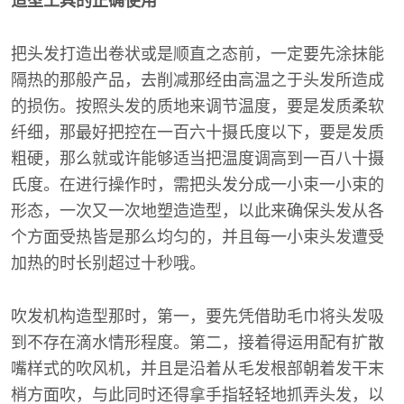
造型工具的正确使用
把头发打造出卷状或是顺直之态前，一定要先涂抹能
隔热的那般产品，去削减那经由高温之于头发所造成
的损伤。按照头发的质地来调节温度，要是发质柔软
纤细，那最好把控在一百六十摄氏度以下，要是发质
粗硬，那么就或许能够适当把温度调高到一百八十摄
氏度。在进行操作时，需把头发分成一小束一小束的
形态，一次又一次地塑造造型，以此来确保头发从各
个方面受热皆是那么均匀的，并且每一小束头发遭受
加热的时长别超过十秒哦。
吹发机构造型那时，第一，要先凭借助毛巾将头发吸
到不存在滴水情形程度。第二，接着得运用配有扩散
嘴样式的吹风机，并且是沿着从毛发根部朝着发干末
梢方面吹，与此同时还得拿手指轻轻地抓弄头发，以