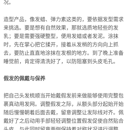
况。
造型产品，像发蜡、弹力素这类的，要依据发型需求
来挑选。要是想有自然效果，那就选质地轻些的发
乳；要是需要强硬整型，便用发蜡或者发泥。涂抹
时，先在掌心把它揉开，接着从发梢的方向向上抓
去，要防止直直地涂抹在发根的地方。到了晚上准备
睡觉前，肯定得清洗好了，以防阻塞到头皮毛孔。
假发的佩戴与保养
把自己头发梳顺当开始戴假发前来做能够使用完整包
裹真动用发网。调整假发之际，从额头部分起始开始
随后慢慢朝着后面去戴，留意调整让发际线对齐。佩
戴好了之后动用手部轻轻调整位置假发促使自然贴合
头皮，与此同时留意两侧保持着对称状况进行调整。