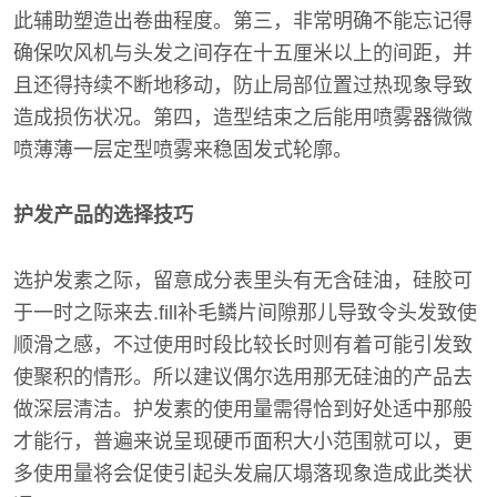
此辅助塑造出卷曲程度。第三，非常明确不能忘记得
确保吹风机与头发之间存在十五厘米以上的间距，并
且还得持续不断地移动，防止局部位置过热现象导致
造成损伤状况。第四，造型结束之后能用喷雾器微微
喷薄薄一层定型喷雾来稳固发式轮廓。
护发产品的选择技巧
选护发素之际，留意成分表里头有无含硅油，硅胶可
于一时之际来去.fill补毛鳞片间隙那儿导致令头发致使
顺滑之感，不过使用时段比较长时则有着可能引发致
使聚积的情形。所以建议偶尔选用那无硅油的产品去
做深层清洁。护发素的使用量需得恰到好处适中那般
才能行，普遍来说呈现硬币面积大小范围就可以，更
多使用量将会促使引起头发扁仄塌落现象造成此类状