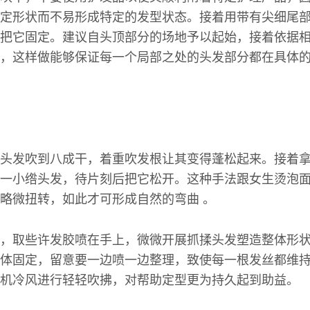
定形状而不易形成特定的发型状态。接着用带有尖细尾
把它固定。建议自头顶部分的场地予以起始，接着依据
，这样做能够保证每一个局部之处的头发部分都在具体
头发吹到八成干，着重吹发根让其变得蓬松起来。接着
一小绺头发，待片刻后把它松开。这种手法跟女生烫泡
略微扭转，如此才可形成自然的弯曲 。
，取些许发胶喷在手上，微微开展抓揉头发塑造整体形
体固定，留意要一边喷一边整理，致使每一根发丝都维
机冷风进行轻轻吹拂，对帮助定型更为持久起到助益。