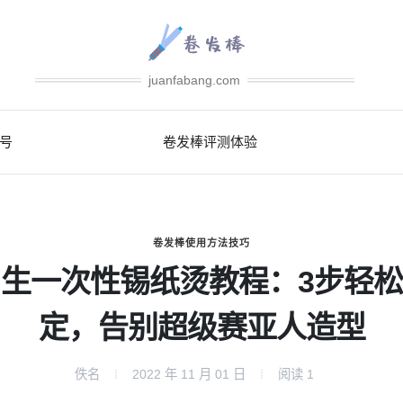
juanfabang.com
号
卷发棒评测体验
卷发棒使用方法技巧
生一次性锡纸烫教程：3步轻
定，告别超级赛亚人造型
佚名
2022 年 11 月 01 日
阅读
1