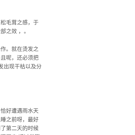
蓬松毛茸之感，于
部之效 ，。
操作。就在烫发之
并且呢，还必须把
发出现干枯以及分
者恰好遭遇雨水天
入睡之前呀，最好
到了第二天的时候