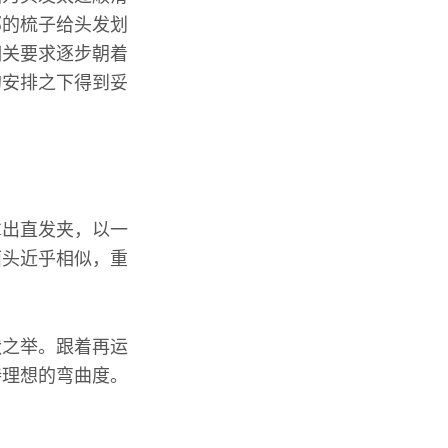
部的梳子给头发划
相关要求逐步朝着
的安排之下得到妥
拿出直发夹，以一
面头近乎相似，重
状之举。跟着再运
持理想的弯曲度。