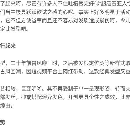
了起来呵，尽管有许多人不住吐槽烫完好似“超级赛亚人
们当中极具跃跃欲试之感的心呢。事实上好多明星于活
，它不但方便省事而且还不容易对发质造成损伤呵，今
定此发型吧。
行起来
型，二十年前曾风靡一时，之后被发根定位烫等新样式
古风回潮，因短视频平台上网红带动，这款经典发型又
昔相较，巨变明晰。其不再受制于单一呈现形姿，转而
部发丝，抑或搭配迥异发色，开创更具个性之成效，此
缘由。
势