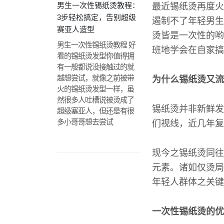
男生一次性锡纸烫教程：
最近锡纸烫再度火
3步轻松搞定，告别超级
遏制不了年轻男生
赛亚人造型
烫皆是一次性的哟
男生一次性锡纸烫教程 好
班地学会在自家搞
看的锡纸烫发型你值得拥
有一般都说没接触过的就
越想尝试，就像之前被带
为什么锡纸烫又流
火的锡纸烫发型一样，虽
然很多人吐槽说被烫成了
锡纸烫并非新鲜发
超级塞亚人，但还是有很
多小哥哥想去尝试
们视线，近几年复
现今之锡纸烫同往
元素。诸如仅烫局
年轻人群体之关键
一次性锡纸烫的优