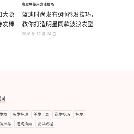
卷发棒使用方法技巧
四大隐
蓝迪时尚发布9种卷发技巧，
卷发棒
教你打造明星同款波浪发型
2016 年 12 月 24 日
词
发棒
头发护理
美发工具
卷发技巧
护发
牌推荐
选购指南
发型教程