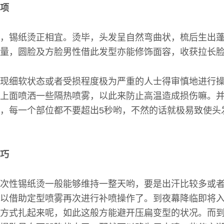
项
，锡纸烫正相宜。烫毕，头发呈自然弯曲状，梳后生出
量，圆脸及方脸男性借此发型亦能修饰面容，收获拉长脸
现细软状态或者受损程度极为严重的人士得审慎地进行
上面喷洒一些隔热喷雾，以此来防止高温造成损伤嘛。
，每一个部位都不要超出5秒哟，不然的话就极易致使头
巧
次性锡纸烫一般能够维持一整天哟，要是出汗比较多或
以借助定型喷雾再次进行补喷操作了。到夜幕降临即将
方式扎起来呢，如此这般方能避开压扁变型的状况。而