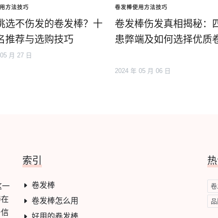
用方法技巧
卷发棒使用方法技巧
挑选不伤发的卷发棒？十
卷发棒伤发真相揭秘：
名推荐与选购技巧
患弊端及如何选择优质
 05 月 27 日
2024 年 05 月 06 日
索引
热
卷发棒
这一
卷
棒在
卷发棒怎么用
品
号信
好用的卷发棒