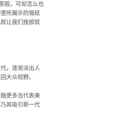
”那般，可却怎么也
动里所展示的锡纸
儿就让我们按部就
取代，逐渐淡出人
重回大众视野。
交融更多当代表美
亦乃其吸引新一代