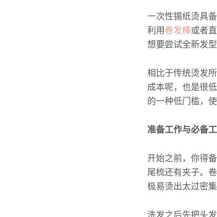
一次性锡纸烫具备
利用
卷发棒
或者直
想要尝试全新发型
相比于传统烫发所
成本呢，也是很低
的一种低门槛，使
准备工作与必备工
开始之前，你得备
尾梳还有夹子。卷
极易烫出太过密集
洗发之后先把头发