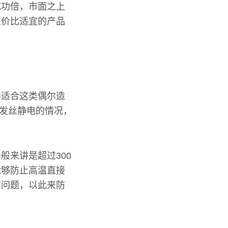
成功倍，市面之上
性价比适宜的产品
棒适合这类偶尔造
少发丝静电的情况，
般来讲是超过300
能够防止高温直接
洁问题，以此来防