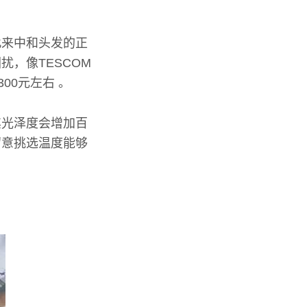
此来中和头发的正
，像TESCOM
00元左右 。
其光泽度会增加百
留意挑选温度能够