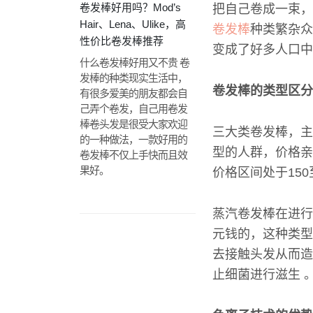
卷发棒好用吗？Mod’s
把自己卷成一束，
Hair、Lena、Ulike，高
卷发棒
种类繁杂众
性价比卷发棒推荐
变成了好多人口中
什么卷发棒好用又不贵 卷
发棒的种类现实生活中，
卷发棒的类型区分
有很多爱美的朋友都会自
己弄个卷发，自己用卷发
棒卷头发是很受大家欢迎
三大类卷发棒，主
的一种做法，一款好用的
型的人群，价格亲
卷发棒不仅上手快而且效
果好。
价格区间处于15
蒸汽卷发棒在进行
元钱的，这种类型
去接触头发从而造
止细菌进行滋生 